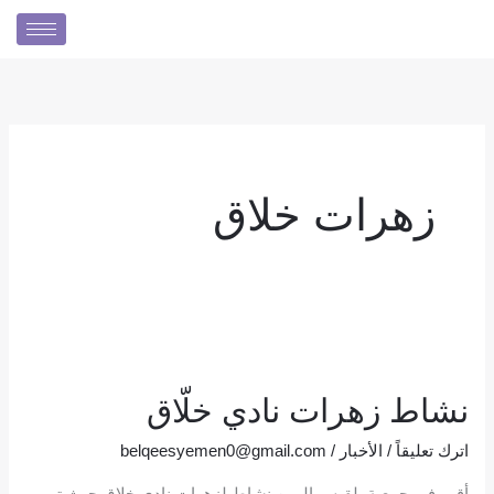
خطي
لى
لمحتوى
زهرات خلاق
نشاط
زهرات
نشاط زهرات نادي خلّاق
نادي
خلّاق
اترك تعليقاً
/
الأخبار
/
belqeesyemen0@gmail.com
أقيم في جمعية بلقيس اليمن نشاط لزهرات نادي خلاق حيث تم