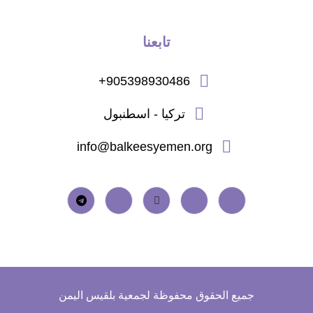
تابعنا
905398930486+
تركيا - اسطنبول
info@balkeesyemen.org
جميع الحقوق محفوظة لجمعية بلقيس اليمن