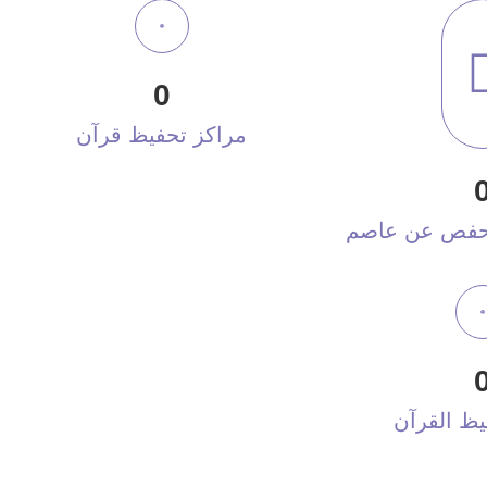
0
مراكز تحفيظ قرآن
ة حفص عن عاصم
ظ القرآن